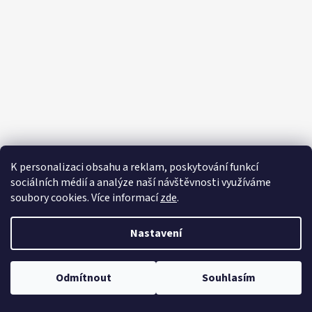
K personalizaci obsahu a reklam, poskytování funkcí
sociálních médií a analýze naší návštěvnosti využíváme
Vytvořil Shoptet
soubory cookies. Více informací
zde
.
Copyright 2026
Farma Křešice
. Všechna práva vyhrazena.
Upravit nastavení cookies
Nastavení
Odmítnout
Souhlasím