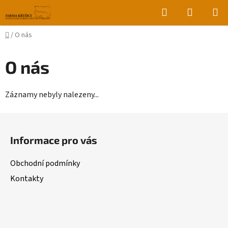
Přejít
Hledat
NÁKUPN
na
KOŠÍK
obsah
Domů
/
O nás
O nás
Záznamy nebyly nalezeny...
Z
á
Informace pro vás
p
a
Obchodní podmínky
t
Kontakty
í